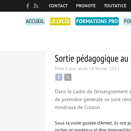
CONTACT
PRONOTE
TOUTATICE
ACCUEIL
LE LYCÉE
FORMATIONS PRO
FO
COOPÉRATIVE PÉDAGOGIQUE NUMÉRIQUE
Sortie pédagogique au
Mise à jour
jeudi 18 février 2021
Dans le cadre de l’enseignement sc
de première générale se sont re
minéraux de Crozon.
Sous la visite guidée d’Armel, ils ont 
roches et minéraux et être émerveillés