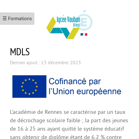
☰ Formations
MDLS
ACCUEIL
LE LYCÉE
Dernier ajout : 13 décembre 2023.
Les formations
Le numérique
L’école promotrice de la santé
Maison Des Lycéens
L’académie de Rennes se caractérise par un taux
KEZACO ?
de décrochage scolaire faible ; la part des jeunes
de 16 à 25 ans ayant quitté le système éducatif
CDI
sans obtenir de diplôme étant de 6,2 % contre