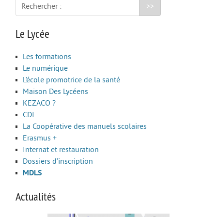
PCSI/PSI-PC
Rechercher :
PTSI/PT
Le Lycée
APPRENTISSAGE
Les formations
INFOS
Le numérique
VEILLE PÉDAGOGIQUE
L’école promotrice de la santé
Maison Des Lycéens
COOPÉRATIVE PÉDAGOGIQUE NUMÉRIQUE
KEZACO ?
CDI
La Coopérative des manuels scolaires
Erasmus +
Internat et restauration
Dossiers d’inscription
MDLS
Actualités