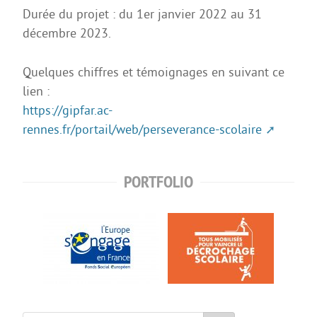
Option facultative Théâtre
Durée du projet : du 1er janvier 2022 au 31
décembre 2023.
Brevet d’initiation à l’aéronautique
Brevet d’Initiation à la Mer
Quelques chiffres et témoignages en suivant ce
lien :
FORMATIONS SUP
https://gipfar.ac-
BTS CIEL
rennes.fr/portail/web/perseverance-scolaire
BTS CRCI
BTS CRSA
PORTFOLIO
BTS ELT
BTS MTE (ancien MCI)
DN MADE CM
DN MADE DP
MC Mécatronique Navale