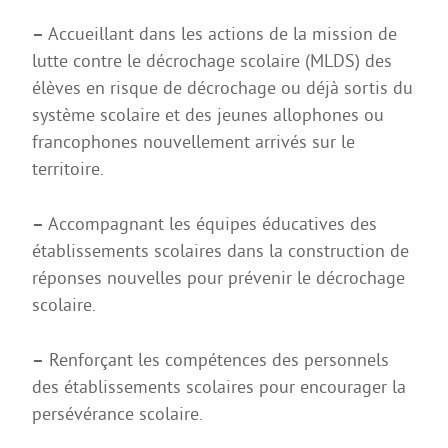
CAP AAGA
–
Accueillant dans les actions de la mission de
lutte contre le décrochage scolaire (MLDS) des
CAP PSR
élèves en risque de décrochage ou déjà sortis du
CAP SM
système scolaire et des jeunes allophones ou
ULIS
francophones nouvellement arrivés sur le
territoire.
FORMATIONS GÉNÉRALES
Bac Général
–
Accompagnant les équipes éducatives des
établissements scolaires dans la construction de
STL
réponses nouvelles pour prévenir le décrochage
STD2A
scolaire.
STI2D
–
Renforçant les compétences des personnels
UNSS et EPS
des établissements scolaires pour encourager la
Enseignements Optionnels en 2nde
persévérance scolaire.
Section Euro