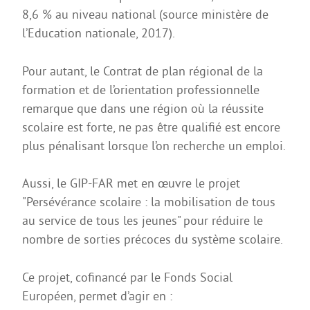
La Coopérative des manuels scolaires
8,6 % au niveau national (source ministère de
Erasmus +
l’Education nationale, 2017).
Internat et restauration
Pour autant, le Contrat de plan régional de la
Dossiers d’inscription
formation et de l’orientation professionnelle
MDLS
remarque que dans une région où la réussite
scolaire est forte, ne pas être qualifié est encore
FORMATIONS PRO
plus pénalisant lorsque l’on recherche un emploi.
3ème PM
Bac Pro CIEL
Aussi, le GIP-FAR met en œuvre le projet
"Persévérance scolaire : la mobilisation de tous
Bac Pro MELEC
au service de tous les jeunes" pour réduire le
Bac Pro MSPC
nombre de sorties précoces du système scolaire.
Bac Pro MV
Ce projet, cofinancé par le Fonds Social
Bac Pro TCI
Européen, permet d’agir en :
BREVET D’INITIATION A LA MER