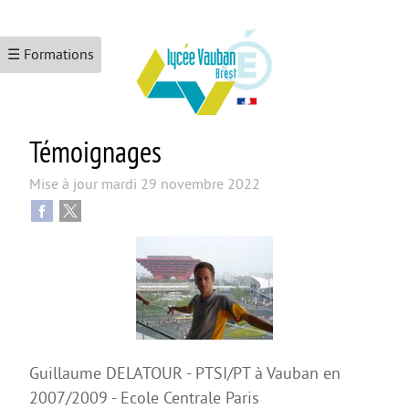
☰ Formations
Témoignages
ACCUEIL
LE LYCÉE
Mise à jour
mardi 29 novembre 2022
Les formations
Le numérique
L’école promotrice de la santé
Maison Des Lycéens
KEZACO ?
Guillaume DELATOUR - PTSI/PT à Vauban en
CDI
2007/2009 - Ecole Centrale Paris