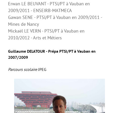
La Coopérative des manuels scolaires
Erwan LE BEUVANT - PTSI/PT à Vauban en
2009/2011 - ENSEIRB-MATMECA
Erasmus +
Gawan SENE - PTSI/PT à Vauban en 2009/2011 -
Internat et restauration
Mines de Nancy
Dossiers d’inscription
Mickaël LE VERN - PTSI/PT à Vauban en
2010/2012 - Arts et Métiers
MDLS
FORMATIONS PRO
Guillaume DELATOUR - Prépa PTSI/PT à Vauban en
3ème PM
2007/2009
Bac Pro CIEL
Parcours scolaire
JPEG
Bac Pro MELEC
Bac Pro MSPC
Bac Pro MV
Bac Pro TCI
BREVET D’INITIATION A LA MER