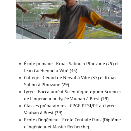
CAP AAGA
CAP PSR
CAP SM
ULIS
FORMATIONS GÉNÉRALES
Bac Général
École primaire : Kroas Saliou à Plouzané (29) et
Jean Guéhenno à Vitré (35)
STL
Collège : Gérard de Nerval à Vitré (35) et Kroas
STD2A
Saliou à Plouzané (29)
Lycée : Baccalauréat Scientifique, option Sciences
STI2D
de l’ingénieur au lycée Vauban à Brest (29)
UNSS et EPS
Classes préparatoires : CPGE PTSI/PT au lycée
Vauban à Brest (29)
Enseignements Optionnels en 2nde
Ecole d’ingénieur : Ecole Centrale Paris (Diplôme
Section Euro
d’ingénieur et Master Recherche)