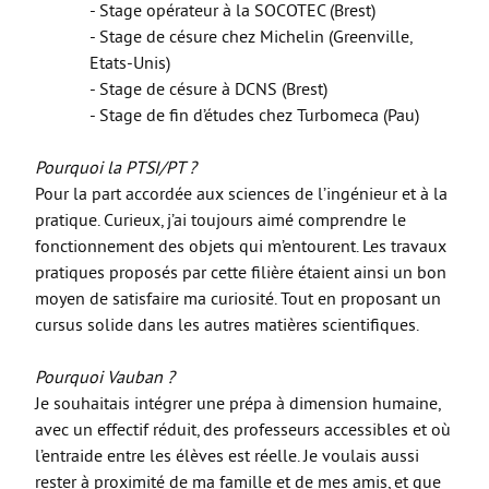
- Stage opérateur à la SOCOTEC (Brest)
Option facultative Théâtre
- Stage de césure chez Michelin (Greenville,
Brevet d’initiation à l’aéronautique
Etats-Unis)
- Stage de césure à DCNS (Brest)
Brevet d’Initiation à la Mer
- Stage de fin d’études chez Turbomeca (Pau)
FORMATIONS SUP
Pourquoi la PTSI/PT ?
BTS CIEL
Pour la part accordée aux sciences de l’ingénieur et à la
pratique. Curieux, j’ai toujours aimé comprendre le
BTS CRCI
fonctionnement des objets qui m’entourent. Les travaux
BTS CRSA
pratiques proposés par cette filière étaient ainsi un bon
moyen de satisfaire ma curiosité. Tout en proposant un
BTS ELT
cursus solide dans les autres matières scientifiques.
BTS MTE (ancien MCI)
Pourquoi Vauban ?
DN MADE CM
Je souhaitais intégrer une prépa à dimension humaine,
DN MADE DP
avec un effectif réduit, des professeurs accessibles et où
l’entraide entre les élèves est réelle. Je voulais aussi
MC Mécatronique Navale
rester à proximité de ma famille et de mes amis, et que