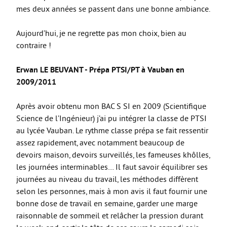
PCSI/PSI-PC
mes deux années se passent dans une bonne ambiance.
PTSI/PT
Aujourd’hui, je ne regrette pas mon choix, bien au
APPRENTISSAGE
contraire !
INFOS
Erwan LE BEUVANT - Prépa PTSI/PT à Vauban en
VEILLE PÉDAGOGIQUE
2009/2011
COOPÉRATIVE PÉDAGOGIQUE NUMÉRIQUE
Après avoir obtenu mon BAC S SI en 2009 (Scientifique
Science de l’Ingénieur) j’ai pu intégrer la classe de PTSI
au lycée Vauban. Le rythme classe prépa se fait ressentir
assez rapidement, avec notamment beaucoup de
devoirs maison, devoirs surveillés, les fameuses khôlles,
les journées interminables… Il faut savoir équilibrer ses
journées au niveau du travail, les méthodes diffèrent
selon les personnes, mais à mon avis il faut fournir une
bonne dose de travail en semaine, garder une marge
raisonnable de sommeil et relâcher la pression durant