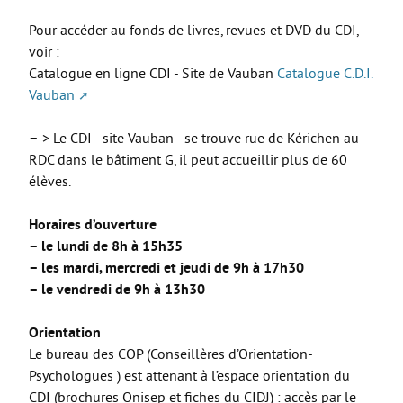
La Coopérative des manuels scolaires
Pour accéder au fonds de livres, revues et DVD du CDI,
Erasmus +
voir :
Internat et restauration
Catalogue en ligne CDI - Site de Vauban
Catalogue C.D.I.
Vauban
Dossiers d’inscription
MDLS
–
> Le CDI - site Vauban - se trouve rue de Kérichen au
RDC dans le bâtiment G, il peut accueillir plus de 60
FORMATIONS PRO
élèves.
3ème PM
Horaires d’ouverture
Bac Pro CIEL
–
le lundi de 8h à 15h35
–
les mardi, mercredi et jeudi de 9h à 17h30
Bac Pro MELEC
–
le vendredi de 9h à 13h30
Bac Pro MSPC
Orientation
Bac Pro MV
Le bureau des COP (Conseillères d’Orientation-
Bac Pro TCI
Psychologues ) est attenant à l’espace orientation du
CDI (brochures Onisep et fiches du CIDJ) : accès par le
BREVET D’INITIATION A LA MER