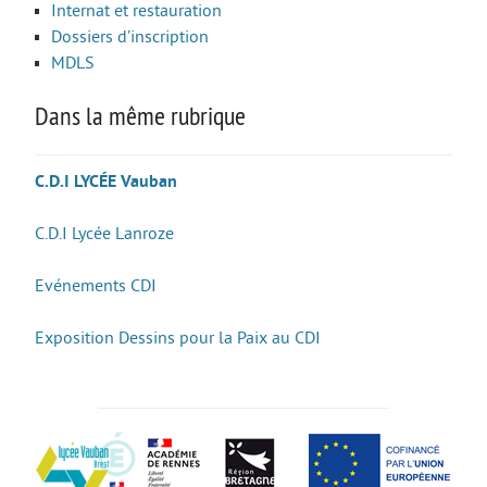
Internat et restauration
Option facultative Théâtre
Dossiers d’inscription
Brevet d’initiation à l’aéronautique
MDLS
Brevet d’Initiation à la Mer
Dans la même rubrique
FORMATIONS SUP
C.D.I LYCÉE Vauban
BTS CIEL
BTS CRCI
C.D.I Lycée Lanroze
BTS CRSA
Evénements CDI
BTS ELT
Exposition Dessins pour la Paix au CDI
BTS MTE (ancien MCI)
DN MADE CM
DN MADE DP
MC Mécatronique Navale