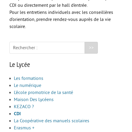
CDI ou directement par le hall d’entrée.
CAP AAGA
Pour les entretiens individuels avec les conseillères
d’orientation, prendre rendez-vous auprès de la vie
CAP PSR
scolaire.
CAP SM
ULIS
Rechercher :
FORMATIONS GÉNÉRALES
Le Lycée
Bac Général
STL
Les formations
STD2A
Le numérique
L’école promotrice de la santé
STI2D
Maison Des Lycéens
UNSS et EPS
KEZACO ?
CDI
Enseignements Optionnels en 2nde
La Coopérative des manuels scolaires
Section Euro
Erasmus +