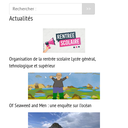
Rechercher :
CAP AAGA
Actualités
CAP PSR
CAP SM
ULIS
FORMATIONS GÉNÉRALES
Organisation de la rentrée scolaire Lycée général,
Bac Général
tehnologique et supérieur
STL
STD2A
STI2D
UNSS et EPS
Of Seaweed and Men : une enquête sur l’océan
Enseignements Optionnels en 2nde
Section Euro