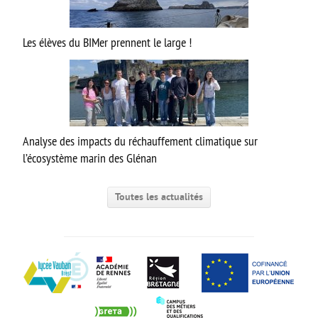
Option facultative Théâtre
Brevet d’initiation à l’aéronautique
Les élèves du BIMer prennent le large !
Brevet d’Initiation à la Mer
FORMATIONS SUP
BTS CIEL
Analyse des impacts du réchauffement climatique sur
BTS CRCI
l’écosystème marin des Glénan
BTS CRSA
BTS ELT
Toutes les actualités
BTS MTE (ancien MCI)
DN MADE CM
DN MADE DP
MC Mécatronique Navale