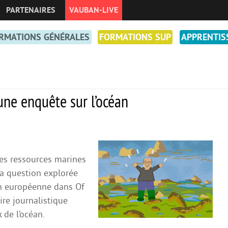
PARTENAIRES
VAUBAN-LIVE
RMATIONS GÉNÉRALES
FORMATIONS SUP
APPRENTIS
ne enquête sur l’océan
es ressources marines
 la question explorée
on européenne dans Of
e journalistique
 de l’océan.