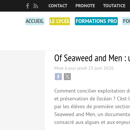
CONTACT
PRONOTE
TOUTATICE
ACCUEIL
LE LYCÉE
FORMATIONS PRO
FO
COOPÉRATIVE PÉDAGOGIQUE NUMÉRIQUE
Of Seaweed and Men : u
Mise à jour
jeudi 25 juin 2026
Comment concilier exploitation d
et préservation de l’océan ? C’est
par les élèves de première secti
Seaweed and Men, un documentair
consacré aux algues et aux enjeux