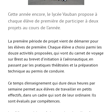
La Coopérative des manuels scolaires
Erasmus +
Cette année encore, le lycée Vauban propose à
Internat et restauration
chaque élève de première de participer à deux
projets au cours de l’année.
Dossiers d’inscription
MDLS
La première période de projet vient de démarrer pour
les élèves de première. Chaque élève a choisi parmi les
FORMATIONS PRO
douze activités proposées, qui vont du carnet de voyage
3ème PM
sur Brest au brevet d’initiation à l’aéronautique, en
passant par les pratiques théâtrales et la préparation
Bac Pro CIEL
technique au permis de conduire.
Bac Pro MELEC
Ce temps d’enseignement qui dure deux heures par
Bac Pro MSPC
semaine permet aux élèves de travailler en petits
Bac Pro MV
effectifs, dans un cadre qui sort de leur ordinaire. Ils
sont évalués par compétences.
Bac Pro TCI
BREVET D’INITIATION A LA MER