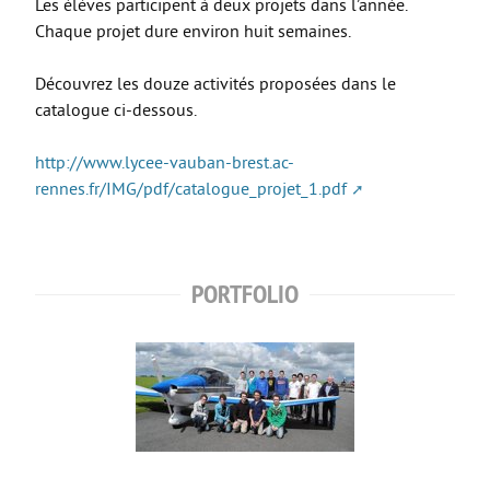
Les élèves participent à deux projets dans l’année.
Chaque projet dure environ huit semaines.
CAP AAGA
CAP PSR
Découvrez les douze activités proposées dans le
catalogue ci-dessous.
CAP SM
ULIS
http://www.lycee-vauban-brest.ac-
rennes.fr/IMG/pdf/catalogue_projet_1.pdf
FORMATIONS GÉNÉRALES
Bac Général
STL
PORTFOLIO
STD2A
STI2D
UNSS et EPS
Enseignements Optionnels en 2nde
Section Euro