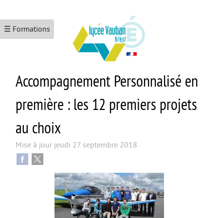
☰ Formations
Accompagnement Personnalisé en
ACCUEIL
LE LYCÉE
première : les 12 premiers projets
Les formations
au choix
Le numérique
Mise à jour
jeudi 27 septembre 2018
L’école promotrice de la santé
Maison Des Lycéens
KEZACO ?
CDI