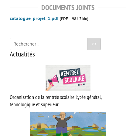
DOCUMENTS JOINTS
Option facultative Théâtre
Brevet d’initiation à l’aéronautique
catalogue_projet_1.pdf
(
PDF – 981.3 kio
)
Brevet d’Initiation à la Mer
FORMATIONS SUP
Rechercher :
BTS CIEL
Actualités
BTS CRCI
BTS CRSA
BTS ELT
BTS MTE (ancien MCI)
Organisation de la rentrée scolaire Lycée général,
tehnologique et supérieur
DN MADE CM
DN MADE DP
MC Mécatronique Navale