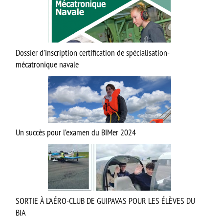
Option facultative Théâtre
Brevet d’initiation à l’aéronautique
Brevet d’Initiation à la Mer
Dossier d’inscription certification de spécialisation-
FORMATIONS SUP
mécatronique navale
BTS CIEL
BTS CRCI
BTS CRSA
Un succès pour l’examen du BIMer 2024
BTS ELT
BTS MTE (ancien MCI)
DN MADE CM
DN MADE DP
SORTIE À L’AÉRO-CLUB DE GUIPAVAS POUR LES ÉLÈVES DU
MC Mécatronique Navale
BIA