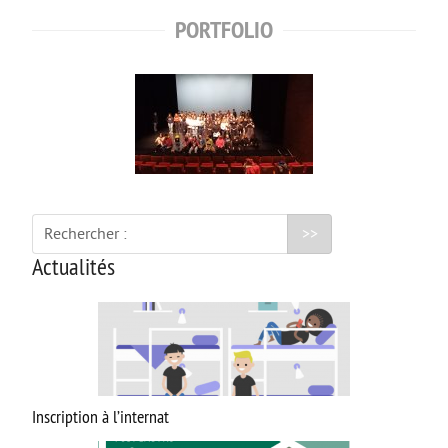
PORTFOLIO
CAP AAGA
CAP PSR
CAP SM
ULIS
FORMATIONS GÉNÉRALES
Bac Général
Rechercher :
STL
Actualités
STD2A
STI2D
UNSS et EPS
Enseignements Optionnels en 2nde
Inscription à l’internat
Section Euro