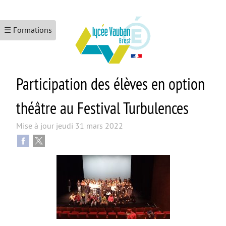
☰ Formations
Participation des élèves en option
ACCUEIL
LE LYCÉE
théâtre au Festival Turbulences
Les formations
Mise à jour
jeudi 31 mars 2022
Le numérique
L’école promotrice de la santé
Maison Des Lycéens
KEZACO ?
CDI