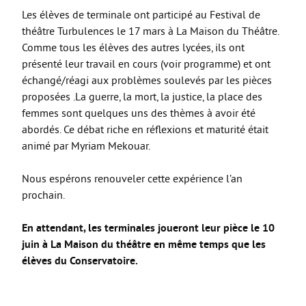
La Coopérative des manuels scolaires
Les élèves de terminale ont participé au Festival de
Erasmus +
théâtre Turbulences le 17 mars à La Maison du Théâtre.
Comme tous les élèves des autres lycées, ils ont
Internat et restauration
présenté leur travail en cours (voir programme) et ont
Dossiers d’inscription
échangé/réagi aux problèmes soulevés par les pièces
proposées .La guerre, la mort, la justice, la place des
MDLS
femmes sont quelques uns des thèmes à avoir été
FORMATIONS PRO
abordés. Ce débat riche en réflexions et maturité était
animé par Myriam Mekouar.
3ème PM
Nous espérons renouveler cette expérience l’an
Bac Pro CIEL
prochain.
Bac Pro MELEC
En attendant, les terminales joueront leur pièce le 10
Bac Pro MSPC
juin à La Maison du théâtre en même temps que les
Bac Pro MV
élèves du Conservatoire.
Bac Pro TCI
BREVET D’INITIATION A LA MER