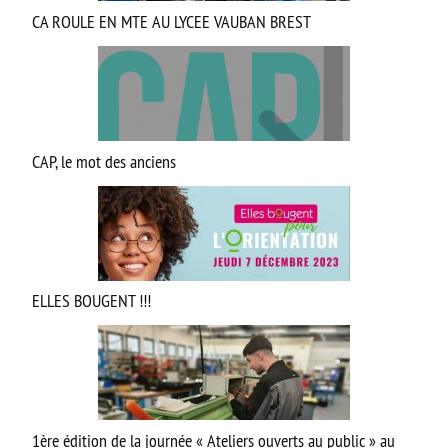
Option facultative Théâtre
CA ROULE EN MTE AU LYCEE VAUBAN BREST
Brevet d’initiation à l’aéronautique
Brevet d’Initiation à la Mer
FORMATIONS SUP
CAP, le mot des anciens
BTS CIEL
BTS CRCI
BTS CRSA
BTS ELT
ELLES BOUGENT !!!
BTS MTE (ancien MCI)
DN MADE CM
DN MADE DP
MC Mécatronique Navale
1ère édition de la journée « Ateliers ouverts au public » au