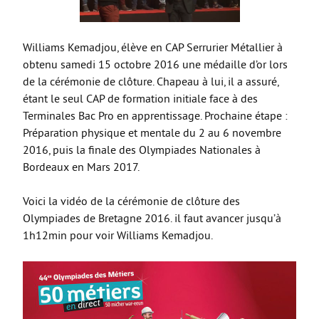
La Coopérative des manuels scolaires
Erasmus +
Williams Kemadjou, élève en CAP Serrurier Métallier à
Internat et restauration
obtenu samedi 15 octobre 2016 une médaille d’or lors
de la cérémonie de clôture. Chapeau à lui, il a assuré,
Dossiers d’inscription
étant le seul CAP de formation initiale face à des
MDLS
Terminales Bac Pro en apprentissage. Prochaine étape :
Préparation physique et mentale du 2 au 6 novembre
FORMATIONS PRO
2016, puis la finale des Olympiades Nationales à
3ème PM
Bordeaux en Mars 2017.
Bac Pro CIEL
Voici la vidéo de la cérémonie de clôture des
Bac Pro MELEC
Olympiades de Bretagne 2016. il faut avancer jusqu’à
1h12min pour voir Williams Kemadjou.
Bac Pro MSPC
Bac Pro MV
Bac Pro TCI
BREVET D’INITIATION A LA MER