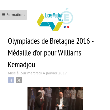
☰ Formations
Olympiades de Bretagne 2016 -
ACCUEIL
LE LYCÉE
Médaille d’or pour Williams
Les formations
Kemadjou
Le numérique
Mise à jour
mercredi 4 janvier 2017
L’école promotrice de la santé
Maison Des Lycéens
KEZACO ?
CDI