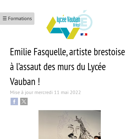
☰ Formations
Emilie Fasquelle, artiste brestoise
ACCUEIL
LE LYCÉE
à l’assaut des murs du Lycée
Les formations
Vauban !
Le numérique
Mise à jour
mercredi 11 mai 2022
L’école promotrice de la santé
Maison Des Lycéens
KEZACO ?
CDI