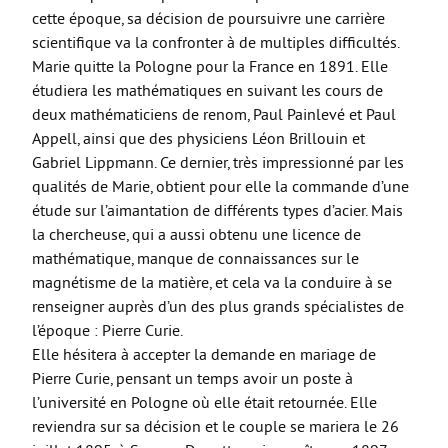
PCSI/PSI-PC
cette époque, sa décision de poursuivre une carrière
scientifique va la confronter à de multiples difficultés.
PTSI/PT
Marie quitte la Pologne pour la France en 1891. Elle
APPRENTISSAGE
étudiera les mathématiques en suivant les cours de
deux mathématiciens de renom, Paul Painlevé et Paul
INFOS
Appell, ainsi que des physiciens Léon Brillouin et
VEILLE PÉDAGOGIQUE
Gabriel Lippmann. Ce dernier, très impressionné par les
qualités de Marie, obtient pour elle la commande d’une
COOPÉRATIVE PÉDAGOGIQUE NUMÉRIQUE
étude sur l’aimantation de différents types d’acier. Mais
la chercheuse, qui a aussi obtenu une licence de
mathématique, manque de connaissances sur le
magnétisme de la matière, et cela va la conduire à se
renseigner auprès d’un des plus grands spécialistes de
l’époque : Pierre Curie.
Elle hésitera à accepter la demande en mariage de
Pierre Curie, pensant un temps avoir un poste à
l’université en Pologne où elle était retournée. Elle
reviendra sur sa décision et le couple se mariera le 26