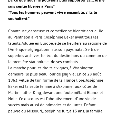
parce que nous ne pouvions plus supporter ça… Je me
suis sentie libérée à Paris"
"Tous les hommes peuvent vivre ensemble, s’ils le
souhaitent."
Chanteuse, danseuse et comédienne bientôt accueillie
au Panthéon à Paris : Joséphine Baker avait tous les
talents. Adulée en Europe, elle se heurtera au racisme de
l’Amérique ségrégationniste, son pays natal. Serti de
superbes archives, le récit du destin hors du commun de
la première star noire et de ses combats.
La marche pour les droits civiques, à Washington,
demeure "le plus beau jour de [sa] vie". En ce 28 août
1963, vêtue de l’uniforme de la France libre, Joséphine
Baker est la seule femme à s’exprimer, aux côtés de
Martin Luther King, devant une foule mêlant Blancs et
Noirs. Ce discours est l’aboutissement d’une vie de
succès mais aussi de brimades et de luttes. Enfant
pauvre du Missouri, Joséphine fuit, à 13 ans, la famille