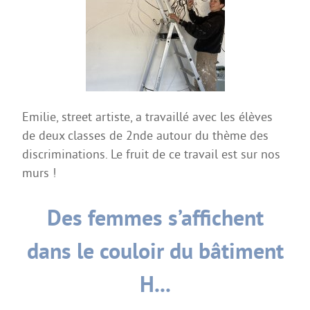
La Coopérative des manuels scolaires
Erasmus +
Internat et restauration
Dossiers d’inscription
MDLS
Emilie, street artiste, a travaillé avec les élèves
FORMATIONS PRO
de deux classes de 2nde autour du thème des
discriminations. Le fruit de ce travail est sur nos
3ème PM
murs !
Bac Pro CIEL
Bac Pro MELEC
Des femmes s’affichent
Bac Pro MSPC
dans le couloir du bâtiment
Bac Pro MV
H...
Bac Pro TCI
BREVET D’INITIATION A LA MER