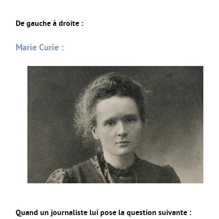
CAP AAGA
De gauche à droite :
CAP PSR
Marie Curie :
CAP SM
ULIS
FORMATIONS GÉNÉRALES
Bac Général
STL
STD2A
STI2D
UNSS et EPS
Enseignements Optionnels en 2nde
Section Euro
Quand un journaliste lui pose la question suivante :