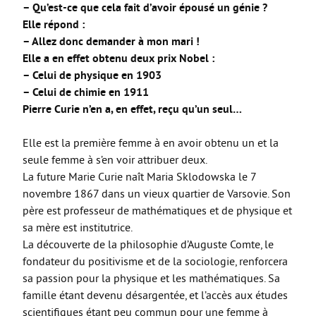
–
Qu’est-ce que cela fait d’avoir épousé un génie ?
Option facultative Théâtre
Elle répond :
Brevet d’initiation à l’aéronautique
–
Allez donc demander à mon mari !
Elle a en effet obtenu deux prix Nobel :
Brevet d’Initiation à la Mer
–
Celui de physique en 1903
FORMATIONS SUP
–
Celui de chimie en 1911
Pierre Curie n’en a, en effet, reçu qu’un seul…
BTS CIEL
Elle est la première femme à en avoir obtenu un et la
BTS CRCI
seule femme à s’en voir attribuer deux.
BTS CRSA
La future Marie Curie naît Maria Sklodowska le 7
novembre 1867 dans un vieux quartier de Varsovie. Son
BTS ELT
père est professeur de mathématiques et de physique et
BTS MTE (ancien MCI)
sa mère est institutrice.
La découverte de la philosophie d’Auguste Comte, le
DN MADE CM
fondateur du positivisme et de la sociologie, renforcera
DN MADE DP
sa passion pour la physique et les mathématiques. Sa
famille étant devenu désargentée, et l’accès aux études
MC Mécatronique Navale
scientifiques étant peu commun pour une femme à